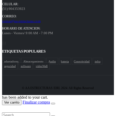
CELULAR:
(51) 904353923
CORREO:
ventas@aa-estructuras.com
HORARIO DE ATENCION:
Lunes - Viernes/ 9:00 AM - 7:00 PM
ETIQUETAS POPULARES
adaptadores
Almacenamiento
Audio
bateria
Conectividad
infra
seguridad
software
videoWall
© AA ESTRUCTURAS EIRL 2024. All Rights Reserved
has been added to your cart.
Finalizar compra
Ver carrito