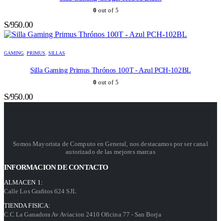
0
out of 5
S/
950.00
GAMING
,
PRIMUS
,
SILLAS
Silla Gaming Primus Thrónos 100T - Azul PCH-102BL
0
out of 5
S/
950.00
Somos Mayorista de Computo en General, nos destacamos por ser canal
autorizado de las mejores marcas
INFORMACION DE CONTACTO
ALMACEN 1:
Calle Los Grafitos 624 SJL
TIENDA FISICA:
C.C La Ganadora Av Aviacion 2410 Oficina 77 - San Borja