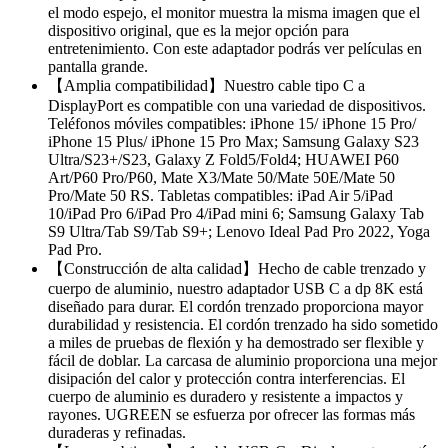
el modo espejo, el monitor muestra la misma imagen que el
dispositivo original, que es la mejor opción para
entretenimiento. Con este adaptador podrás ver películas en
pantalla grande.
【Amplia compatibilidad】Nuestro cable tipo C a
DisplayPort es compatible con una variedad de dispositivos.
Teléfonos móviles compatibles: iPhone 15/ iPhone 15 Pro/
iPhone 15 Plus/ iPhone 15 Pro Max; Samsung Galaxy S23
Ultra/S23+/S23, Galaxy Z Fold5/Fold4; HUAWEI P60
Art/P60 Pro/P60, Mate X3/Mate 50/Mate 50E/Mate 50
Pro/Mate 50 RS. Tabletas compatibles: iPad Air 5/iPad
10/iPad Pro 6/iPad Pro 4/iPad mini 6; Samsung Galaxy Tab
S9 Ultra/Tab S9/Tab S9+; Lenovo Ideal Pad Pro 2022, Yoga
Pad Pro.
【Construcción de alta calidad】Hecho de cable trenzado y
cuerpo de aluminio, nuestro adaptador USB C a dp 8K está
diseñado para durar. El cordón trenzado proporciona mayor
durabilidad y resistencia. El cordón trenzado ha sido sometido
a miles de pruebas de flexión y ha demostrado ser flexible y
fácil de doblar. La carcasa de aluminio proporciona una mejor
disipación del calor y protección contra interferencias. El
cuerpo de aluminio es duradero y resistente a impactos y
rayones. UGREEN se esfuerza por ofrecer las formas más
duraderas y refinadas.