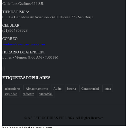
Calle Los Grafitos 624 SJL
TIENDA FISICA:
C.C La Ganadora Av Aviacion 2410 Oficina 77 - San Borja
CELULAR:
(51) 904353923
CORREO:
ventas@aa-estructuras.com
HORARIO DE ATENCION:
Lunes - Viernes/ 9:00 AM - 7:00 PM
ETIQUETAS POPULARES
adaptadores
Almacenamiento
Audio
bateria
Conectividad
infra
seguridad
software
videoWall
© AA ESTRUCTURAS EIRL 2024. All Rights Reserved