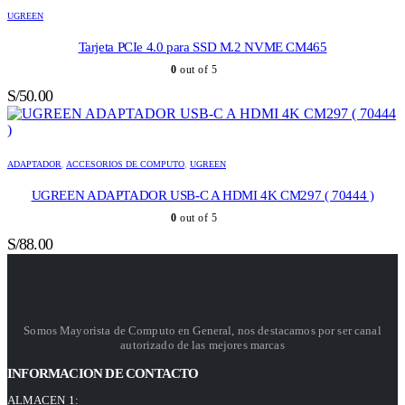
UGREEN
Tarjeta PCIe 4.0 para SSD M.2 NVME CM465
0
out of 5
S/
50.00
ADAPTADOR
,
ACCESORIOS DE COMPUTO
,
UGREEN
UGREEN ADAPTADOR USB-C A HDMI 4K CM297 ( 70444 )
0
out of 5
S/
88.00
Somos Mayorista de Computo en General, nos destacamos por ser canal
autorizado de las mejores marcas
INFORMACION DE CONTACTO
ALMACEN 1: