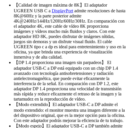
【Calidad de imagen máxima de 8K】El adaptador
UGREEN USB C a
DisplayPort
admite resoluciones de hasta
8K@60Hz y la parte posterior admite
4K@240Hz/144Hz/120Hz/60Hz/30Hz. En comparación con
el adaptador 4K, este cable de vídeo 8K proporciona
imágenes y vídeos mucho más fluidos y claros. Con este
adaptador HD 8K, puedes disfrutar de imágenes nítidas,
juegos sin demoras y un disfrute visual fluido. El cable
UGREEN tipo c a dp es ideal para entretenimiento y uso en la
oficina, ya que brinda una experiencia de visualización
inmersiva y de alta calidad.
【DP 1.4 proporciona una imagen sin parpadeos】 El
adaptador USB-C a DP está equipado con un chip DP 1.4
avanzado con tecnología antisobretensiones y radiación
antielectromagnética, que puede evitar eficazmente la
interferencia de la señal. En comparación con DP 1.2, este
adaptador DP 1.4 proporciona una velocidad de transmisión
más rápida y reduce eficazmente el retraso de la imagen y la
tartamudez en la reproducción de vídeo.
【Modo extendido】El adaptador USB-C a DP admite el
modo extendido: el monitor muestra una imagen diferente a la
del dispositivo original, que es la mejor opción para la oficina.
Con este adaptador podrás mejorar la eficiencia de tu trabajo.
【Modo espejo】El adaptador USB-C a DP también admite