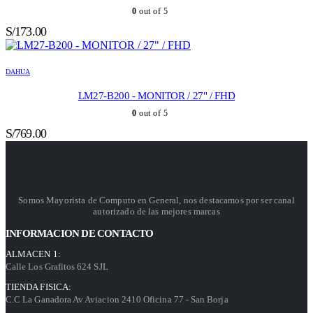
0
out of 5
S/
173.00
DAHUA
LM27-B200 - MONITOR / 27" / FHD
0
out of 5
S/
769.00
Somos Mayorista de Computo en General, nos destacamos por ser canal
autorizado de las mejores marcas
INFORMACION DE CONTACTO
ALMACEN 1:
Calle Los Grafitos 624 SJL
TIENDA FISICA:
C.C La Ganadora Av Aviacion 2410 Oficina 77 - San Borja