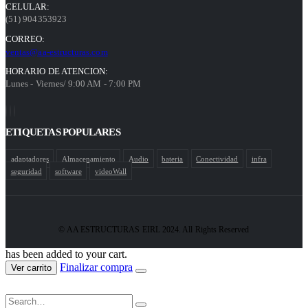
CELULAR:
(51) 904353923
CORREO:
ventas@aa-estructuras.com
HORARIO DE ATENCION:
Lunes - Viernes/ 9:00 AM - 7:00 PM
ETIQUETAS POPULARES
adaptadores
Almacenamiento
Audio
bateria
Conectividad
infra
seguridad
software
videoWall
© AA ESTRUCTURAS EIRL 2024. All Rights Reserved
has been added to your cart.
Finalizar compra
Ver carrito