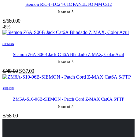
Siemon RIC-F-LC24-01C PANEL FO MM C/12
0
out of 5
S/
680.00
-8%
SIEMON
Siemon Z6A-S06B Jack Cat6A Blindado Z-MAX, Color Azul
0
out of 5
El
El
S/
40.00
S/
37.00
precio
precio
original
actual
SIEMON
era:
es:
S/40.00.
S/37.00.
ZM6A-S10-06B-SIEMON - Patch Cord Z-MAX Cat6A S/FTP
0
out of 5
S/
68.00