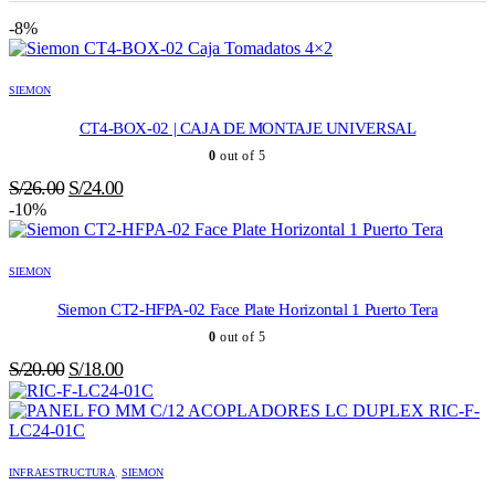
-8%
SIEMON
CT4-BOX-02 | CAJA DE MONTAJE UNIVERSAL
0
out of 5
El
El
S/
26.00
S/
24.00
precio
precio
-10%
original
actual
era:
es:
SIEMON
S/26.00.
S/24.00.
Siemon CT2-HFPA-02 Face Plate Horizontal 1 Puerto Tera
0
out of 5
El
El
S/
20.00
S/
18.00
precio
precio
original
actual
era:
es:
S/20.00.
S/18.00.
INFRAESTRUCTURA
,
SIEMON