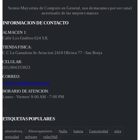
Somos Mayorista de Computo en General, nos destacamos por ser canal
autorizado de las mejores marcas
INFORMACION DE CONTACTO
ALMACEN 1:
Calle Los Grafitos 624 SJL
TIENDA FISICA:
C.C La Ganadora Av Aviacion 2410 Oficina 77 - San Borja
CELULAR:
(51) 904353923
CORREO:
ventas@aa-estructuras.com
HORARIO DE ATENCION:
Lunes - Viernes/ 9:00 AM - 7:00 PM
ETIQUETAS POPULARES
adaptadores
Almacenamiento
Audio
bateria
Conectividad
infra
seguridad
software
videoWall