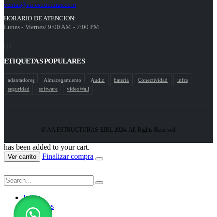
ventas@aa-estructuras.com
HORARIO DE ATENCION:
Lunes - Viernes/ 9:00 AM - 7:00 PM
ETIQUETAS POPULARES
adaptadores
Almacenamiento
Audio
bateria
Conectividad
infra
seguridad
software
videoWall
© AA ESTRUCTURAS EIRL 2024. All Rights Reserved
has been added to your cart.
Finalizar compra
Ver carrito
Inicio
Productos
Nosotros