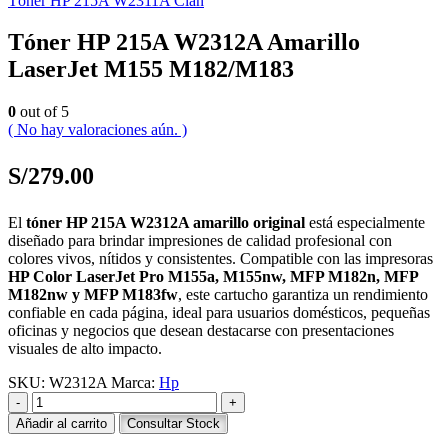
Tóner HP 215A W2311A Cian
Tóner HP 215A W2312A Amarillo
LaserJet M155 M182/M183
0
out of 5
( No hay valoraciones aún. )
S/
279.00
El
tóner HP 215A W2312A amarillo original
está especialmente
diseñado para brindar impresiones de calidad profesional con
colores vivos, nítidos y consistentes. Compatible con las impresoras
HP Color LaserJet Pro M155a, M155nw, MFP M182n, MFP
M182nw y MFP M183fw
, este cartucho garantiza un rendimiento
confiable en cada página, ideal para usuarios domésticos, pequeñas
oficinas y negocios que desean destacarse con presentaciones
visuales de alto impacto.
SKU:
W2312A
Marca:
Hp
-
+
Añadir al carrito
Consultar Stock