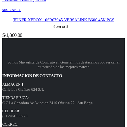
SUMINISTROS
TONER XEROX 106R03945 VERSALINK B600 45K PGS
0
out of 5
S/
1,860.00
Somos Mayorista de Computo en General, nos destacamos por ser canal
autorizado de las mejores marcas
INFORMACION DE CONTACTO
ALMACEN 1:
Calle Los Grafitos 624 SJL
TIENDA FISICA:
C.C La Ganadora Av Aviacion 2410 Oficina 77 - San Borja
CELULAR:
(51) 904353923
CORREO: